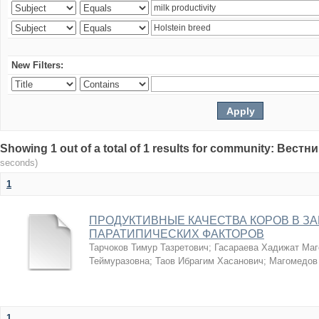
New Filters:
Showing 1 out of a total of 1 results for community: Вес
seconds)
1
ПРОДУКТИВНЫЕ КАЧЕСТВА КОРОВ В З
ПАРАТИПИЧЕСКИХ ФАКТОРОВ
Тарчоков Тимур Тазретович
;
Гасараева Хадижат Ма
Теймуразовна
;
Таов Ибрагим Хасанович
;
Магомедов
1