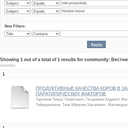
New Filters:
Showing 1 out of a total of 1 results for community: Вес
seconds)
1
ПРОДУКТИВНЫЕ КАЧЕСТВА КОРОВ В З
ПАРАТИПИЧЕСКИХ ФАКТОРОВ
Тарчоков Тимур Тазретович
;
Гасараева Хадижат Ма
Теймуразовна
;
Таов Ибрагим Хасанович
;
Магомедов
1