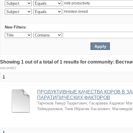
New Filters:
Showing 1 out of a total of 1 results for community: Вес
seconds)
1
ПРОДУКТИВНЫЕ КАЧЕСТВА КОРОВ В З
ПАРАТИПИЧЕСКИХ ФАКТОРОВ
Тарчоков Тимур Тазретович
;
Гасараева Хадижат Ма
Теймуразовна
;
Таов Ибрагим Хасанович
;
Магомедов
1