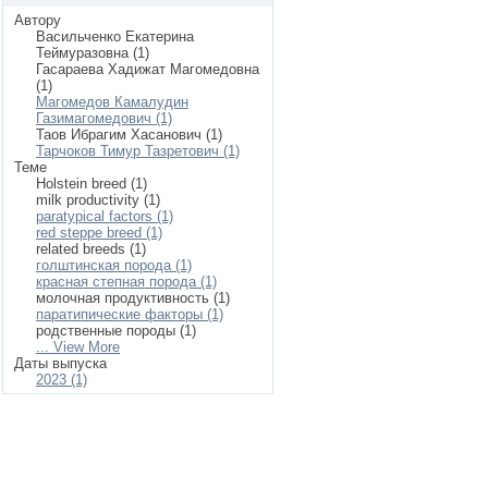
Автору
Васильченко Екатерина
Теймуразовна (1)
Гасараева Хадижат Магомедовна
(1)
Магомедов Камалудин
Газимагомедович (1)
Таов Ибрагим Хасанович (1)
Тарчоков Тимур Тазретович (1)
Теме
Holstein breed (1)
milk productivity (1)
paratypical factors (1)
red steppe breed (1)
related breeds (1)
голштинская порода (1)
красная степная порода (1)
молочная продуктивность (1)
паратипические факторы (1)
родственные породы (1)
... View More
Даты выпуска
2023 (1)