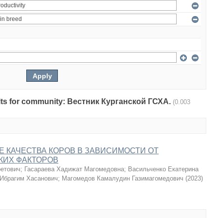
esults for community: Вестник Курганской ГСХА.
(0.003
 КАЧЕСТВА КОРОВ В ЗАВИСИМОСТИ ОТ
КИХ ФАКТОРОВ
ретович
;
Гасараева Хадижат Магомедовна
;
Васильченко Екатерина
 Ибрагим Хасанович
;
Магомедов Камалудин Газимагомедович
(
2023
)