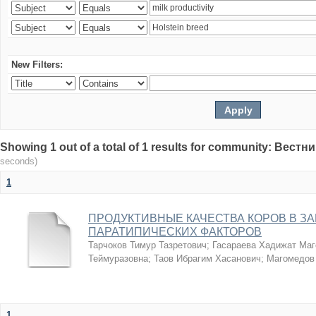
New Filters:
Showing 1 out of a total of 1 results for community: Вес
seconds)
1
ПРОДУКТИВНЫЕ КАЧЕСТВА КОРОВ В З
ПАРАТИПИЧЕСКИХ ФАКТОРОВ
Тарчоков Тимур Тазретович
;
Гасараева Хадижат Ма
Теймуразовна
;
Таов Ибрагим Хасанович
;
Магомедов
1