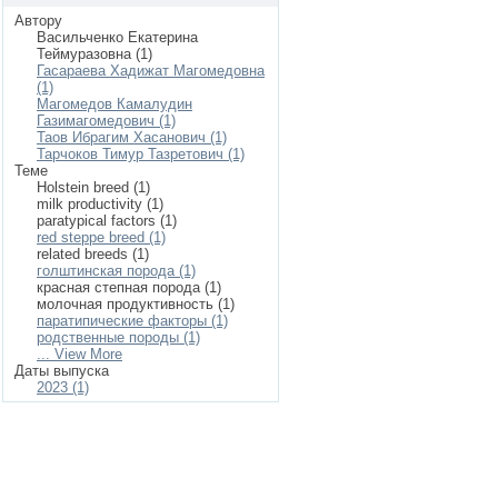
Автору
Васильченко Екатерина
Теймуразовна (1)
Гасараева Хадижат Магомедовна
(1)
Магомедов Камалудин
Газимагомедович (1)
Таов Ибрагим Хасанович (1)
Тарчоков Тимур Тазретович (1)
Теме
Holstein breed (1)
milk productivity (1)
paratypical factors (1)
red steppe breed (1)
related breeds (1)
голштинская порода (1)
красная степная порода (1)
молочная продуктивность (1)
паратипические факторы (1)
родственные породы (1)
... View More
Даты выпуска
2023 (1)