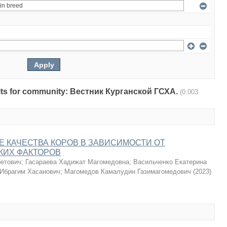
esults for community: Вестник Курганской ГСХА.
(0.003
 КАЧЕСТВА КОРОВ В ЗАВИСИМОСТИ ОТ
КИХ ФАКТОРОВ
ретович
;
Гасараева Хадижат Магомедовна
;
Васильченко Екатерина
 Ибрагим Хасанович
;
Магомедов Камалудин Газимагомедович
(
2023
)