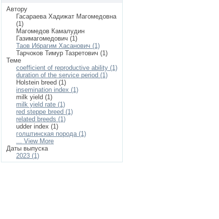
Автору
Гасараева Хадижат Магомедовна
(1)
Магомедов Камалудин
Газимагомедович (1)
Таов Ибрагим Хасанович (1)
Тарчоков Тимур Тазретович (1)
Теме
coefficient of reproductive ability (1)
duration of the service period (1)
Holstein breed (1)
insemination index (1)
milk yield (1)
milk yield rate (1)
red steppe breed (1)
related breeds (1)
udder index (1)
голштинская порода (1)
... View More
Даты выпуска
2023 (1)