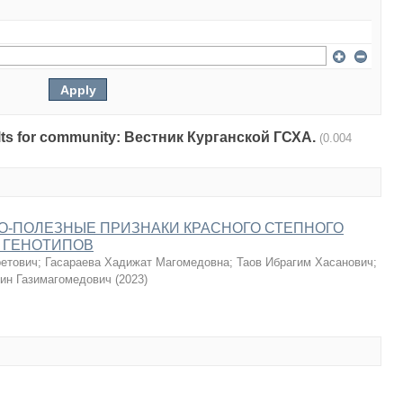
esults for community: Вестник Курганской ГСХА.
(0.004
О-ПОЛЕЗНЫЕ ПРИЗНАКИ КРАСНОГО СТЕПНОГО
 ГЕНОТИПОВ
ретович
;
Гасараева Хадижат Магомедовна
;
Таов Ибрагим Хасанович
;
ин Газимагомедович
(
2023
)