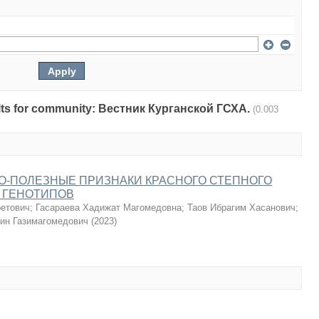
esults for community: Вестник Курганской ГСХА.
(0.003
О-ПОЛЕЗНЫЕ ПРИЗНАКИ КРАСНОГО СТЕПНОГО
 ГЕНОТИПОВ
ретович
;
Гасараева Хадижат Магомедовна
;
Таов Ибрагим Хасанович
;
ин Газимагомедович
(
2023
)