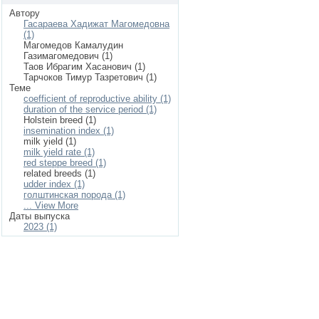
Автору
Гасараева Хадижат Магомедовна
(1)
Магомедов Камалудин
Газимагомедович (1)
Таов Ибрагим Хасанович (1)
Тарчоков Тимур Тазретович (1)
Теме
coefficient of reproductive ability (1)
duration of the service period (1)
Holstein breed (1)
insemination index (1)
milk yield (1)
milk yield rate (1)
red steppe breed (1)
related breeds (1)
udder index (1)
голштинская порода (1)
... View More
Даты выпуска
2023 (1)