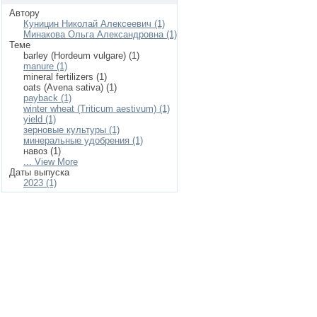
Автору
Куницин Николай Алексеевич (1)
Минакова Ольга Александровна (1)
Теме
barley (Hordeum vulgare) (1)
manure (1)
mineral fertilizers (1)
oats (Avena sativa) (1)
payback (1)
winter wheat (Triticum aestivum) (1)
yield (1)
зерновые культуры (1)
минеральные удобрения (1)
навоз (1)
... View More
Даты выпуска
2023 (1)