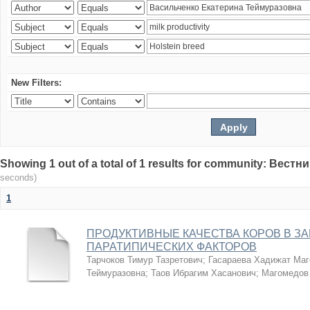
New Filters:
Showing 1 out of a total of 1 results for community: Вес
seconds)
1
ПРОДУКТИВНЫЕ КАЧЕСТВА КОРОВ В З
ПАРАТИПИЧЕСКИХ ФАКТОРОВ
Тарчоков Тимур Тазретович
;
Гасараева Хадижат Ма
Теймуразовна
;
Таов Ибрагим Хасанович
;
Магомедов