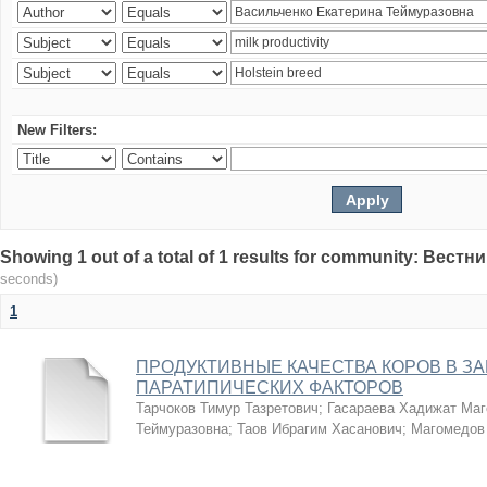
New Filters:
Showing 1 out of a total of 1 results for community: Вес
seconds)
1
ПРОДУКТИВНЫЕ КАЧЕСТВА КОРОВ В З
ПАРАТИПИЧЕСКИХ ФАКТОРОВ
Тарчоков Тимур Тазретович
;
Гасараева Хадижат Ма
Теймуразовна
;
Таов Ибрагим Хасанович
;
Магомедов