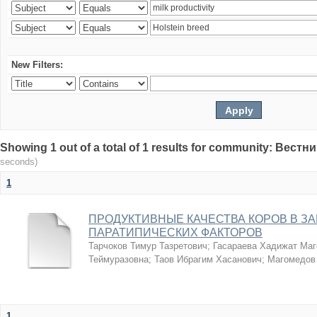
New Filters:
Showing 1 out of a total of 1 results for community: Вес
seconds)
1
ПРОДУКТИВНЫЕ КАЧЕСТВА КОРОВ В З
ПАРАТИПИЧЕСКИХ ФАКТОРОВ
Тарчоков Тимур Тазретович
;
Гасараева Хадижат Ма
Теймуразовна
;
Таов Ибрагим Хасанович
;
Магомедов
1