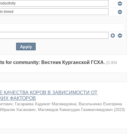
esults for community: Вестник Курганской ГСХА.
(0.004
 КАЧЕСТВА КОРОВ В ЗАВИСИМОСТИ ОТ
КИХ ФАКТОРОВ
ретович
;
Гасараева Хадижат Магомедовна
;
Васильченко Екатерина
 Ибрагим Хасанович
;
Магомедов Камалудин Газимагомедович
(
2023
)