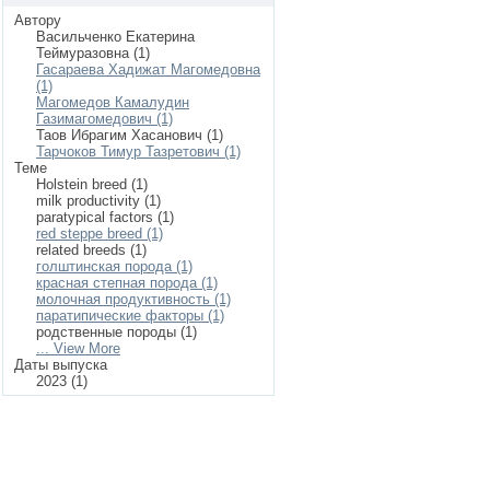
Автору
Васильченко Екатерина
Теймуразовна (1)
Гасараева Хадижат Магомедовна
(1)
Магомедов Камалудин
Газимагомедович (1)
Таов Ибрагим Хасанович (1)
Тарчоков Тимур Тазретович (1)
Теме
Holstein breed (1)
milk productivity (1)
paratypical factors (1)
red steppe breed (1)
related breeds (1)
голштинская порода (1)
красная степная порода (1)
молочная продуктивность (1)
паратипические факторы (1)
родственные породы (1)
... View More
Даты выпуска
2023 (1)