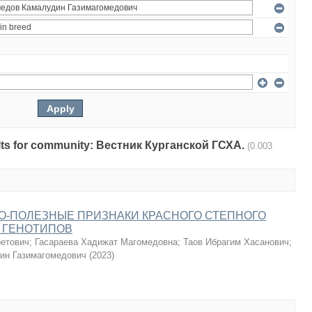
esults for community: Вестник Курганской ГСХА.
(0.003
О-ПОЛЕЗНЫЕ ПРИЗНАКИ КРАСНОГО СТЕПНОГО
 ГЕНОТИПОВ
ретович
;
Гасараева Хадижат Магомедовна
;
Таов Ибрагим Хасанович
;
ин Газимагомедович
(
2023
)