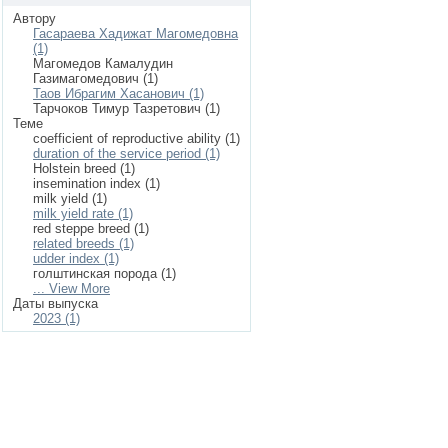
Автору
Гасараева Хадижат Магомедовна
(1)
Магомедов Камалудин
Газимагомедович (1)
Таов Ибрагим Хасанович (1)
Тарчоков Тимур Тазретович (1)
Теме
coefficient of reproductive ability (1)
duration of the service period (1)
Holstein breed (1)
insemination index (1)
milk yield (1)
milk yield rate (1)
red steppe breed (1)
related breeds (1)
udder index (1)
голштинская порода (1)
... View More
Даты выпуска
2023 (1)