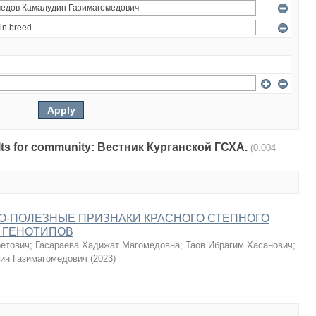
esults for community: Вестник Курганской ГСХА.
(0.004
О-ПОЛЕЗНЫЕ ПРИЗНАКИ КРАСНОГО СТЕПНОГО
 ГЕНОТИПОВ
ретович
;
Гасараева Хадижат Магомедовна
;
Таов Ибрагим Хасанович
;
ин Газимагомедович
(
2023
)