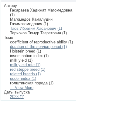
Автору
Гасараева Хадижат Магомедовна
(1)
Магомедов Камалудин
Газимагомедович (1)
Таов Ибрагим Хасанович (1)
Тарчоков Тимур Тазретович (1)
Теме
coefficient of reproductive ability (1)
duration of the service period (1)
Holstein breed (1)
insemination index (1)
milk yield (1)
milk yield rate (1)
red steppe breed (1)
related breeds (1)
udder index (1)
голштинская порода (1)
... View More
Даты выпуска
2023 (1)