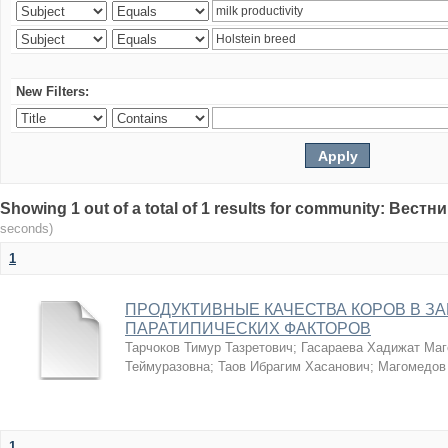
New Filters:
Showing 1 out of a total of 1 results for community: Вес
seconds)
1
ПРОДУКТИВНЫЕ КАЧЕСТВА КОРОВ В З
ПАРАТИПИЧЕСКИХ ФАКТОРОВ
Тарчоков Тимур Тазретович
;
Гасараева Хадижат Ма
Теймуразовна
;
Таов Ибрагим Хасанович
;
Магомедов
1