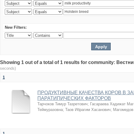
New Filters:
Showing 1 out of a total of 1 results for community: Вес
seconds)
1
ПРОДУКТИВНЫЕ КАЧЕСТВА КОРОВ В З
ПАРАТИПИЧЕСКИХ ФАКТОРОВ
Тарчоков Тимур Тазретович
;
Гасараева Хадижат Ма
Теймуразовна
;
Таов Ибрагим Хасанович
;
Магомедов
1