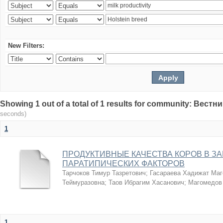
New Filters:
Showing 1 out of a total of 1 results for community: Вес
seconds)
1
ПРОДУКТИВНЫЕ КАЧЕСТВА КОРОВ В З
ПАРАТИПИЧЕСКИХ ФАКТОРОВ
Тарчоков Тимур Тазретович
;
Гасараева Хадижат Ма
Теймуразовна
;
Таов Ибрагим Хасанович
;
Магомедов
1