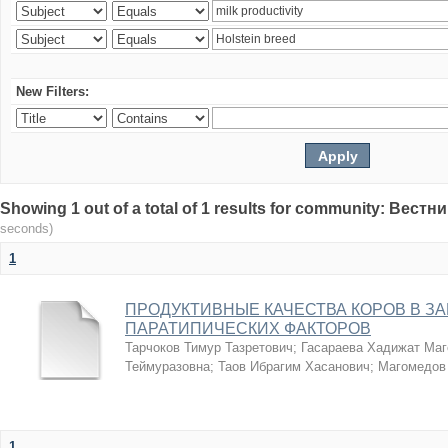
New Filters:
Showing 1 out of a total of 1 results for community: Вес
seconds)
1
ПРОДУКТИВНЫЕ КАЧЕСТВА КОРОВ В З
ПАРАТИПИЧЕСКИХ ФАКТОРОВ
Тарчоков Тимур Тазретович
;
Гасараева Хадижат Ма
Теймуразовна
;
Таов Ибрагим Хасанович
;
Магомедов
1