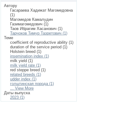
Автору
Гасараева Хадижат Магомедовна
(1)
Магомедов Камалудин
Газимагомедович (1)
Таов Ибрагим Хасанович (1)
Тарчоков Тимур Тазретович (1)
Теме
coefficient of reproductive ability (1)
duration of the service period (1)
Holstein breed (1)
insemination index (1)
milk yield (1)
milk yield rate (1)
red steppe breed (1)
related breeds (1)
udder index (1)
голштинская порода (1)
... View More
Даты выпуска
2023 (1)