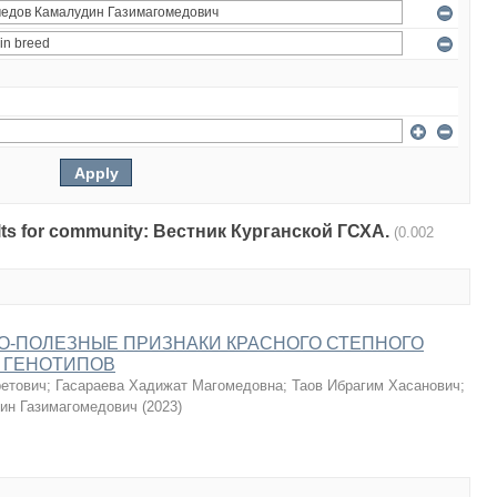
esults for community: Вестник Курганской ГСХА.
(0.002
О-ПОЛЕЗНЫЕ ПРИЗНАКИ КРАСНОГО СТЕПНОГО
 ГЕНОТИПОВ
ретович
;
Гасараева Хадижат Магомедовна
;
Таов Ибрагим Хасанович
;
ин Газимагомедович
(
2023
)