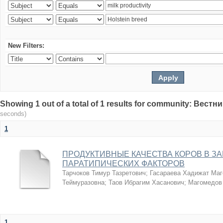
New Filters:
Showing 1 out of a total of 1 results for community: Вес
seconds)
1
ПРОДУКТИВНЫЕ КАЧЕСТВА КОРОВ В З
ПАРАТИПИЧЕСКИХ ФАКТОРОВ
Тарчоков Тимур Тазретович
;
Гасараева Хадижат Ма
Теймуразовна
;
Таов Ибрагим Хасанович
;
Магомедов
1