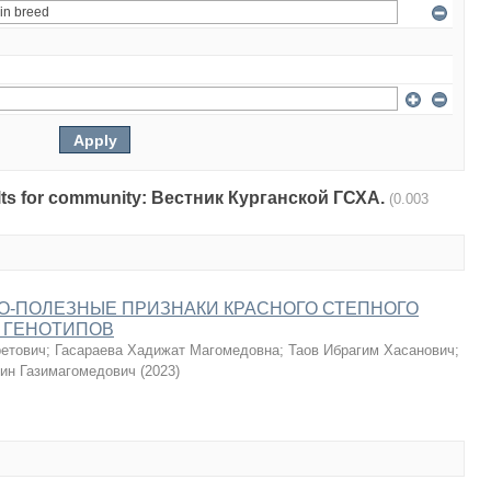
esults for community: Вестник Курганской ГСХА.
(0.003
О-ПОЛЕЗНЫЕ ПРИЗНАКИ КРАСНОГО СТЕПНОГО
 ГЕНОТИПОВ
ретович
;
Гасараева Хадижат Магомедовна
;
Таов Ибрагим Хасанович
;
ин Газимагомедович
(
2023
)