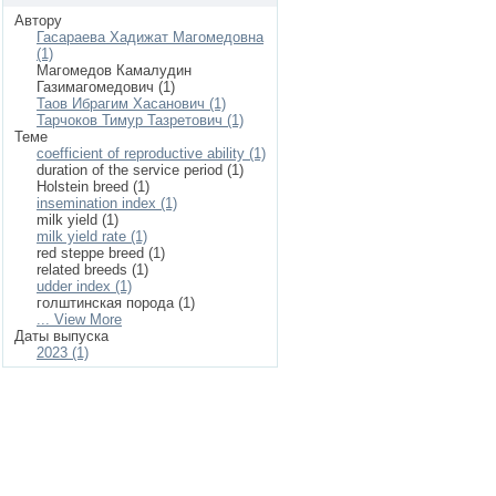
Автору
Гасараева Хадижат Магомедовна
(1)
Магомедов Камалудин
Газимагомедович (1)
Таов Ибрагим Хасанович (1)
Тарчоков Тимур Тазретович (1)
Теме
coefficient of reproductive ability (1)
duration of the service period (1)
Holstein breed (1)
insemination index (1)
milk yield (1)
milk yield rate (1)
red steppe breed (1)
related breeds (1)
udder index (1)
голштинская порода (1)
... View More
Даты выпуска
2023 (1)