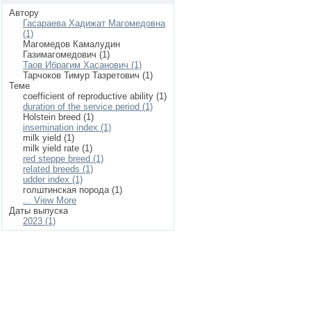
Автору
Гасараева Хадижат Магомедовна
(1)
Магомедов Камалудин
Газимагомедович (1)
Таов Ибрагим Хасанович (1)
Тарчоков Тимур Тазретович (1)
Теме
coefficient of reproductive ability (1)
duration of the service period (1)
Holstein breed (1)
insemination index (1)
milk yield (1)
milk yield rate (1)
red steppe breed (1)
related breeds (1)
udder index (1)
голштинская порода (1)
... View More
Даты выпуска
2023 (1)