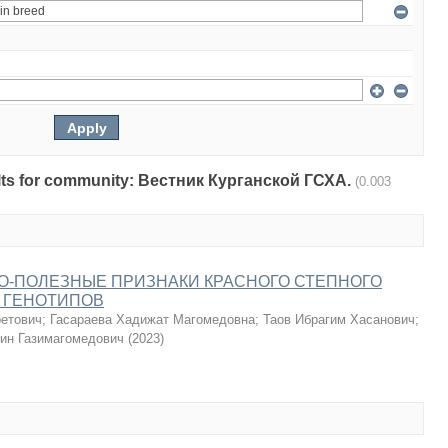
esults for community: Вестник Курганской ГСХА.
(0.003
О-ПОЛЕЗНЫЕ ПРИЗНАКИ КРАСНОГО СТЕПНОГО
 ГЕНОТИПОВ
ретович
;
Гасараева Хадижат Магомедовна
;
Таов Ибрагим Хасанович
;
ин Газимагомедович
(
2023
)