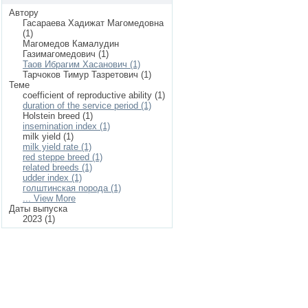
Автору
Гасараева Хадижат Магомедовна
(1)
Магомедов Камалудин
Газимагомедович (1)
Таов Ибрагим Хасанович (1)
Тарчоков Тимур Тазретович (1)
Теме
coefficient of reproductive ability (1)
duration of the service period (1)
Holstein breed (1)
insemination index (1)
milk yield (1)
milk yield rate (1)
red steppe breed (1)
related breeds (1)
udder index (1)
голштинская порода (1)
... View More
Даты выпуска
2023 (1)