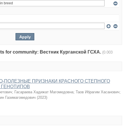
esults for community: Вестник Курганской ГСХА.
(0.003
О-ПОЛЕЗНЫЕ ПРИЗНАКИ КРАСНОГО СТЕПНОГО
 ГЕНОТИПОВ
ретович
;
Гасараева Хадижат Магомедовна
;
Таов Ибрагим Хасанович
;
ин Газимагомедович
(
2023
)