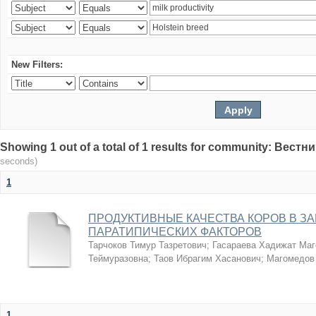
New Filters:
Showing 1 out of a total of 1 results for community: Вес
seconds)
1
ПРОДУКТИВНЫЕ КАЧЕСТВА КОРОВ В З
ПАРАТИПИЧЕСКИХ ФАКТОРОВ
Тарчоков Тимур Тазретович
;
Гасараева Хадижат Ма
Теймуразовна
;
Таов Ибрагим Хасанович
;
Магомедов
1