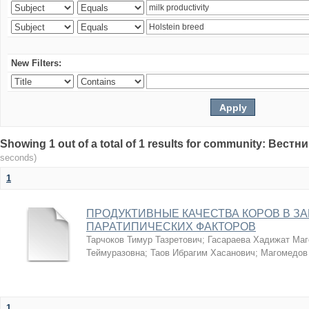
New Filters:
Showing 1 out of a total of 1 results for community: Вес
seconds)
1
ПРОДУКТИВНЫЕ КАЧЕСТВА КОРОВ В З
ПАРАТИПИЧЕСКИХ ФАКТОРОВ
Тарчоков Тимур Тазретович
;
Гасараева Хадижат Ма
Теймуразовна
;
Таов Ибрагим Хасанович
;
Магомедов
1