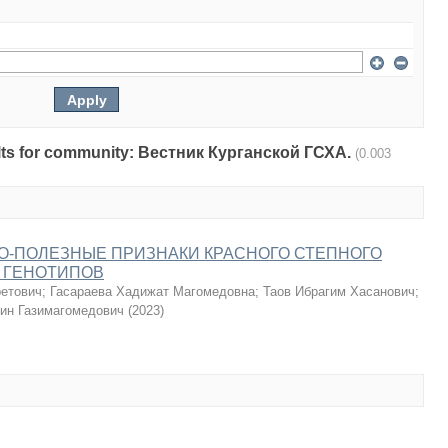
esults for community: Вестник Курганской ГСХА.
(0.003
О-ПОЛЕЗНЫЕ ПРИЗНАКИ КРАСНОГО СТЕПНОГО
 ГЕНОТИПОВ
ретович
;
Гасараева Хадижат Магомедовна
;
Таов Ибрагим Хасанович
;
ин Газимагомедович
(
2023
)