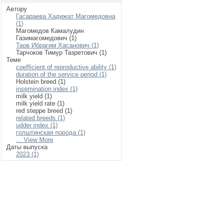
Автору
Гасараева Хадижат Магомедовна
(1)
Магомедов Камалудин
Газимагомедович (1)
Таов Ибрагим Хасанович (1)
Тарчоков Тимур Тазретович (1)
Теме
coefficient of reproductive ability (1)
duration of the service period (1)
Holstein breed (1)
insemination index (1)
milk yield (1)
milk yield rate (1)
red steppe breed (1)
related breeds (1)
udder index (1)
голштинская порода (1)
... View More
Даты выпуска
2023 (1)