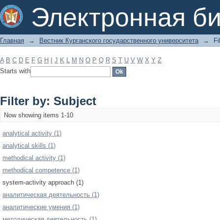
Filter by: Subject
Электронная би
Главная
→
Вестник Курганского государственного университета
→
Fi
A
B
C
D
E
F
G
H
I
J
K
L
M
N
O
P
Q
R
S
T
U
V
W
X
Y
Z
Starts with
Filter by: Subject
Now showing items 1-10
analytical activity (1)
analytical skills (1)
methodical activity (1)
methodical competence (1)
system-activity approach (1)
аналитическая деятельность (1)
аналитические умения (1)
методическая деятельность (1)