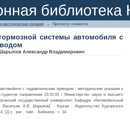
и тормозной системы автомобиля
онная библиотека 
о-методические издания
→
Просмотр элемента
 тормозной системы автомобиля с
иводом
Шарыпов Александр Владимирович
автомобиля с гидравлическим приводом : методические указания к
тудентов направления 23.03.03 / Министерство науки и высшего
урганский государственный университет, Кафедра «Автомобильный
И. Васильев, А.В. Шарыпов]. - Курган : Издательство Курганского
 [1] с.: рис., табл. - Библиогр.: с. 14.