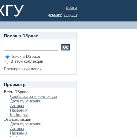
 с гидравлическим
КГУ
Войти
русский
English
Поиск в DSpace
Поиск в DSpace
В этой коллекции
Расширенный поиск
Просмотр
Весь DSpace
Сообщества и коллекции
Дата публикации
Авторы
Названия
Кафедры
Эта коллекция
Дата публикации
Авторы
Названия