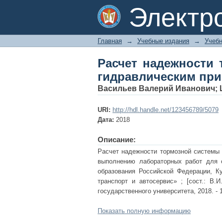
Расчет надежност
Электр
приводом
Главная
→
Учебные издания
→
Учебн
Расчет надежности
гидравлическим пр
Васильев Валерий Иванович
;
URI:
http://hdl.handle.net/123456789/5079
Дата:
2018
Описание:
Расчет надежности тормозной системы 
выполнению лабораторных работ для с
образования Российской Федерации, К
транспорт и автосервис» ; [сост.: В.
государственного университета, 2018. - 14,
Показать полную информацию