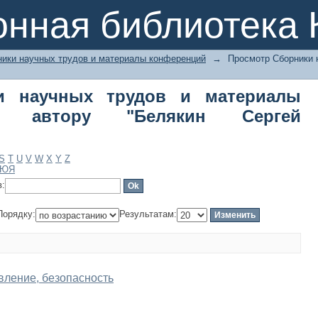
 научных трудов и материалы кон
онная библиотека 
нстантинович"
ники научных трудов и материалы конференций
→
Просмотр Сборники 
и научных трудов и материалы
о автору "Белякин Сергей
S
T
U
V
W
X
Y
Z
Ю
Я
в:
Порядку:
Результатам:
авление, безопасность