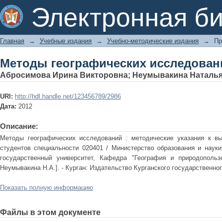
Методы географических исследован
Электронная би
Главная
→
Учебные издания
→
Учебно-методические издания
→
Пр
Методы географических исследован
Абросимова Ирина Викторовна
;
Неумывакина Наталья
URI:
http://hdl.handle.net/123456789/2986
Дата:
2012
Описание:
Методы географических исследований : методические указания к в
студентов специальности 020401 / Министерство образования и науки
государственный университет, Кафедра "География и природопользо
Неумывакина Н.А.]. - Курган: Издательство Курганского государственного 
Показать полную информацию
Файлы в этом документе