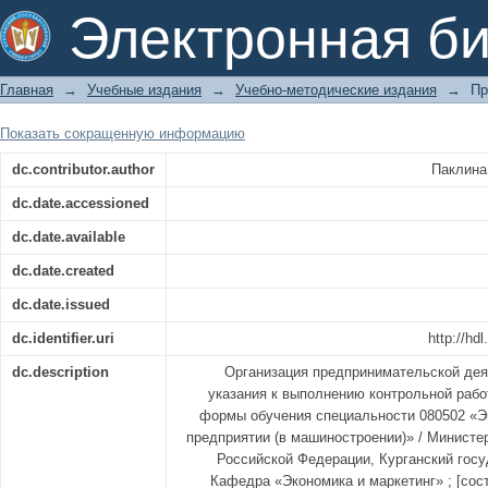
Организация предпринимательской 
Электронная би
Главная
→
Учебные издания
→
Учебно-методические издания
→
Пр
Показать сокращенную информацию
dc.contributor.author
Паклина
dc.date.accessioned
dc.date.available
dc.date.created
dc.date.issued
dc.identifier.uri
http://hd
dc.description
Организация предпринимательской дея
указания к выполнению контрольной рабо
формы обучения специальности 080502 «Э
предприятии (в машиностроении)» / Министе
Российской Федерации, Курганский госу
Кафедра «Экономика и маркетинг» ; [сост.