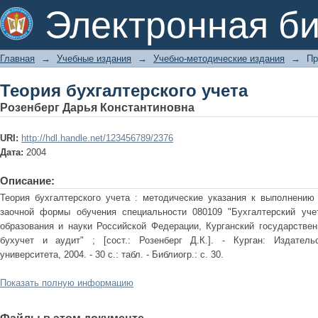
Теория бухгалтерского учета
Электронная би
Главная
→
Учебные издания
→
Учебно-методические издания
→
Пр
Теория бухгалтерского учета
Розенберг Дарья Константиновна
URI:
http://hdl.handle.net/123456789/2376
Дата:
2004
Описание:
Теория бухгалтерского учета : методические указания к выполнению
заочной формы обучения специальности 080109 "Бухгалтерский учет
образования и науки Российской Федерации, Курганский государствен
бухучет и аудит" ; [сост.: Розенберг Д.К.]. - Курган: Издательс
университета, 2004. - 30 с.: табл. - Библиогр.: с. 30.
Показать полную информацию