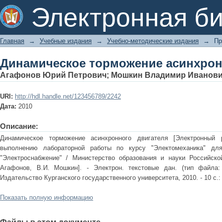
Динамическое торможение асинхрон
Электронная би
Главная
→
Учебные издания
→
Учебно-методические издания
→
Пр
Динамическое торможение асинхрон
Агафонов Юрий Петрович
;
Мошкин Владимир Иванов
URI:
http://hdl.handle.net/123456789/2242
Дата:
2010
Описание:
Динамическое торможение асинхронного двигателя [Электронный р
выполнению лабораторной работы по курсу "Электомеханика" для
"Электроснабжение" / Министерство образования и науки Российской
Агафонов, В.И. Мошкин]. - Электрон. текстовые дан. (тип файла: 
Издательство Курганского государственного университета, 2010. - 10 с.: ри
Показать полную информацию