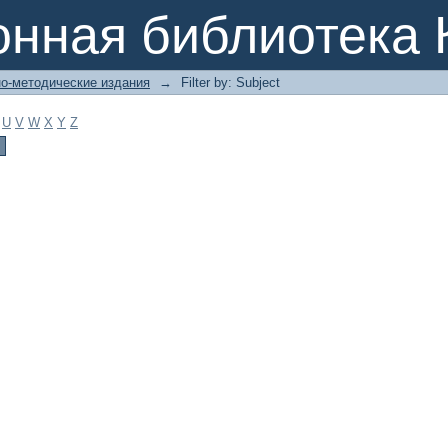
онная библиотека 
о-методические издания
→
Filter by: Subject
U
V
W
X
Y
Z