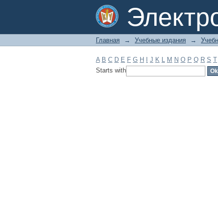
Filter by: Subject
Электр
Главная
→
Учебные издания
→
Учебн
A
B
C
D
E
F
G
H
I
J
K
L
M
N
O
P
Q
R
S
T
Starts with