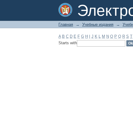
Filter by: Subject
Электр
Главная
→
Учебные издания
→
Учебн
A
B
C
D
E
F
G
H
I
J
K
L
M
N
O
P
Q
R
S
T
Starts with