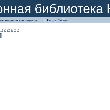
онная библиотека 
о-методические издания
→
Filter by: Subject
U
V
W
X
Y
Z