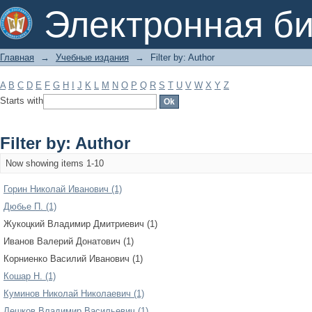
Filter by: Author
Электронная би
Главная
→
Учебные издания
→
Filter by: Author
A
B
C
D
E
F
G
H
I
J
K
L
M
N
O
P
Q
R
S
T
U
V
W
X
Y
Z
Starts with
Filter by: Author
Now showing items 1-10
Горин Николай Иванович (1)
Дюбье П. (1)
Жукоцкий Владимир Дмитриевич (1)
Иванов Валерий Донатович (1)
Корниенко Василий Иванович (1)
Кошар Н. (1)
Куминов Николай Николаевич (1)
Лешков Владимир Васильевич (1)