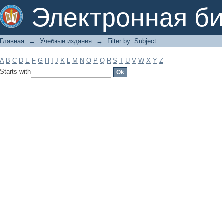
Filter by: Subject
Электронная би
Главная
→
Учебные издания
→
Filter by: Subject
A
B
C
D
E
F
G
H
I
J
K
L
M
N
O
P
Q
R
S
T
U
V
W
X
Y
Z
Starts with