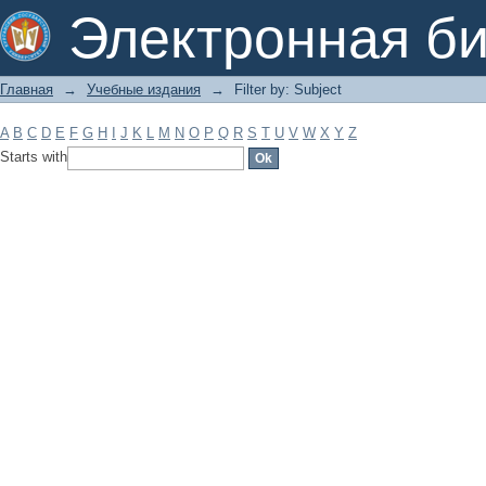
Filter by: Subject
Электронная би
Главная
→
Учебные издания
→
Filter by: Subject
A
B
C
D
E
F
G
H
I
J
K
L
M
N
O
P
Q
R
S
T
U
V
W
X
Y
Z
Starts with