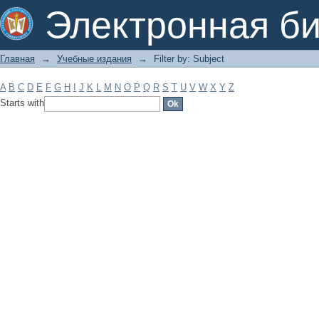
Filter by: Subject
Электронная би
Главная
→
Учебные издания
→
Filter by: Subject
A
B
C
D
E
F
G
H
I
J
K
L
M
N
O
P
Q
R
S
T
U
V
W
X
Y
Z
Starts with