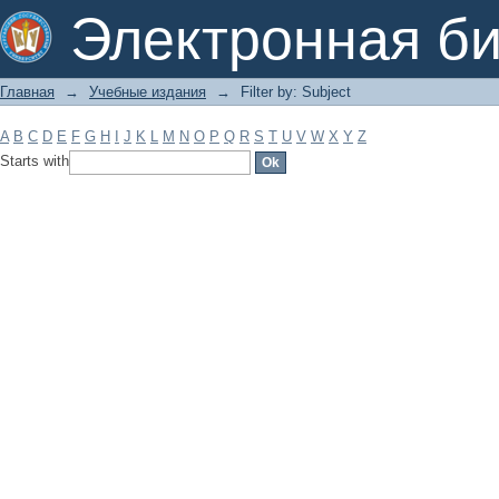
Filter by: Subject
Электронная би
Главная
→
Учебные издания
→
Filter by: Subject
A
B
C
D
E
F
G
H
I
J
K
L
M
N
O
P
Q
R
S
T
U
V
W
X
Y
Z
Starts with