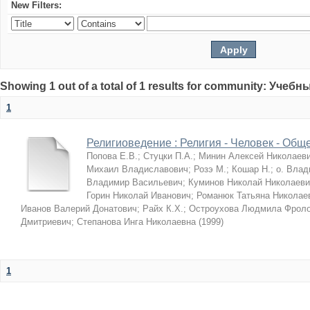
New Filters:
Showing 1 out of a total of 1 results for community: Учеб
1
Религиоведение : Религия - Человек - Общ
Попова Е.В.
;
Стуцки П.А.
;
Минин Алексей Николаев
Михаил Владиславович
;
Розэ М.
;
Кошар Н.
;
о. Влад
Владимир Васильевич
;
Куминов Николай Николаеви
Горин Николай Иванович
;
Романюк Татьяна Николае
Иванов Валерий Донатович
;
Райх К.Х.
;
Остроухова Людмила Фрол
Дмитриевич
;
Степанова Инга Николаевна
(
1999
)
1