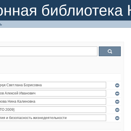
онная библиотека 
ь