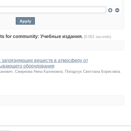
sults for community: Учебные издания.
(0.001 seconds)
 загрязняющих веществ в атмосферу от
ывающего оборудования
ванович
;
Смирнова Нина Калиновна
;
Попадчук Светлана Борисовна