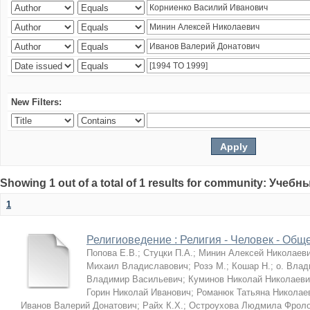
New Filters:
Showing 1 out of a total of 1 results for community: Учеб
1
Религиоведение : Религия - Человек - Общ
Попова Е.В.
;
Стуцки П.А.
;
Минин Алексей Николаев
Михаил Владиславович
;
Розэ М.
;
Кошар Н.
;
о. Влад
Владимир Васильевич
;
Куминов Николай Николаеви
Горин Николай Иванович
;
Романюк Татьяна Николае
Иванов Валерий Донатович
;
Райх К.Х.
;
Остроухова Людмила Фрол