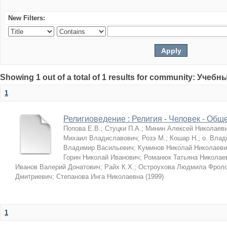
New Filters:
Showing 1 out of a total of 1 results for community: Учеб
1
Религиоведение : Религия - Человек - Общ
Попова Е.В.
;
Стуцки П.А.
;
Минин Алексей Николаев
Михаил Владиславович
;
Розэ М.
;
Кошар Н.
;
о. Влад
Владимир Васильевич
;
Куминов Николай Николаеви
Горин Николай Иванович
;
Романюк Татьяна Николае
Иванов Валерий Донатович
;
Райх К.Х.
;
Остроухова Людмила Фрол
Дмитриевич
;
Степанова Инга Николаевна
(
1999
)
1