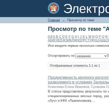
Просмотр по теме "A
Электр
Главная
→
Просмотр по теме
Просмотр по теме "A
0-9
A
B
C
D
E
F
G
H
I
J
K
L
M
N
O
P
Q
R
А
Б
В
Г
Д
Е
Ё
Ж
З
И
К
Л
М
Н
О
П
Р
С
Т
У
Ф
Х
Ц
Ч
Ш
Щ
Э
Или введите первые несколько символо
Отсортировать по:
Отображаемые элементы 1-1 из 1
Продуктивность крупного рогато
разводимого в условиях Заураль
Алексеева Елена Ивановна
;
Суханова С
В статье представлены результаты по и
специализированных мясных пород, ра
«Луч» и КФХ «Пшеничникова ...