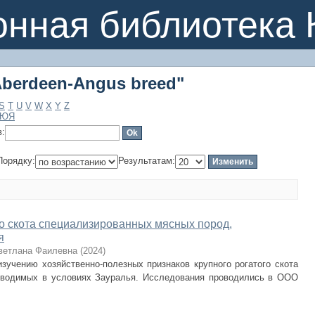
berdeen-Angus breed"
онная библиотека 
berdeen-Angus breed"
S
T
U
V
W
X
Y
Z
Ю
Я
в:
Порядку:
Результатам:
го скота специализированных мясных пород,
я
ветлана Фаилевна
(
2024
)
зучению хозяйственно-полезных признаков крупного рогатого скота
зводимых в условиях Зауралья. Исследования проводились в ООО