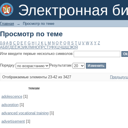
Просмотр по теме
Электронная би
Главная
→
Просмотр по теме
Просмотр по теме
0-9
A
B
C
D
E
F
G
H
I
J
K
L
M
N
O
P
Q
R
S
T
U
V
W
X
Y
Z
А
Б
В
Г
Д
Е
Ё
Ж
З
И
К
Л
М
Н
О
П
Р
С
Т
У
Ф
Х
Ц
Ч
Ш
Щ
Э
Ю
Я
Или введите первые несколько символов:
Порядку:
Результатам:
Отображаемые элементы 23-42 из 3427
Предыдущ
темам
adolescence
[1]
adsorption
[1]
advanced vocational training
[1]
advertisement
[1]